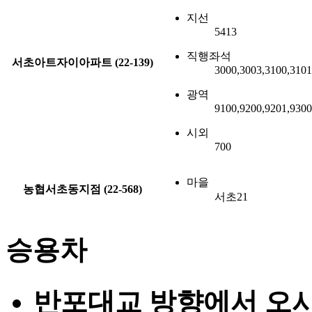
지선
5413
직행좌석
서초아트자이아파트 (22-139)
3000,3003,3100,3101
광역
9100,9200,9201,930
시외
700
마을
농협서초동지점 (22-568)
서초21
승용차
반포대교 방향에서 오시