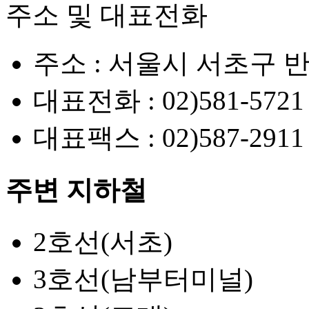
주소 및 대표전화
주소 :
서울시 서초구 반
대표전화 :
02)581-5721
대표팩스 :
02)587-2911
주변 지하철
2호선(서초)
3호선(남부터미널)