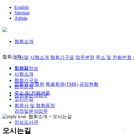
English
Sitemap
Admin
협회소개
협회소개
인사말
사협소개
협회기구표
업무분장
주소 및 전화번호
인사말
회원사정보
사협소개
협회기구표
정회원,준회원
특별회원(TMR)
공장현황
업무분장
주소 및 전화번호
검정및분석업무
오시는길
회원사 및 협회동정
검정및분석업무
협회소개 >
오시는길
정보도서관
오시는길