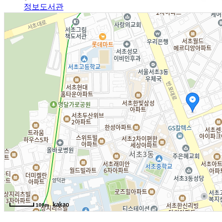
정보도서관
알림광장
알림사항
FAQ
인사채용/입찰공고
사협게시판
영상자료
Magazine
격월간사료
100m