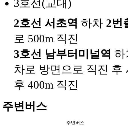
3호선(교대)
2호선 서초역
하차
2번
로 500m 직진
3호선 남부터미널역
하
차로 방면으로 직진 후
후 400m 직진
주변버스
주변버스