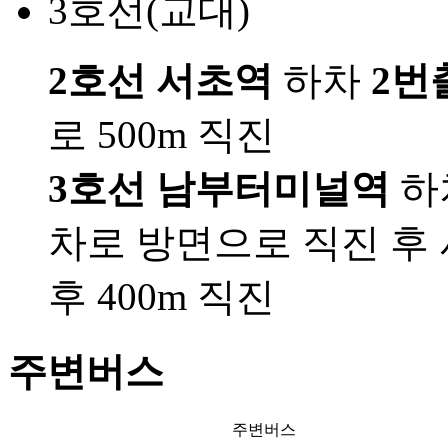
3호선(교대)
2호선 서초역
하차
2번
로 500m 직진
3호선 남부터미널역
하
차로 방면으로 직진 후
후 400m 직진
주변버스
주변버스