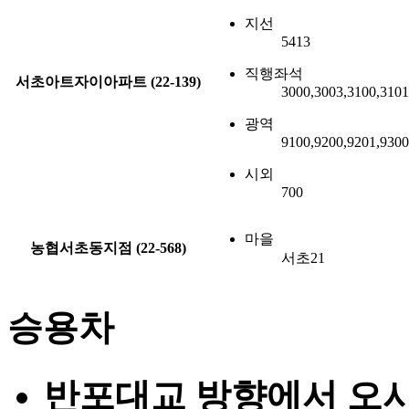
지선
5413
직행좌석
서초아트자이아파트 (22-139)
3000,3003,3100,3101
광역
9100,9200,9201,930
시외
700
마을
농협서초동지점 (22-568)
서초21
승용차
반포대교 방향에서 오시