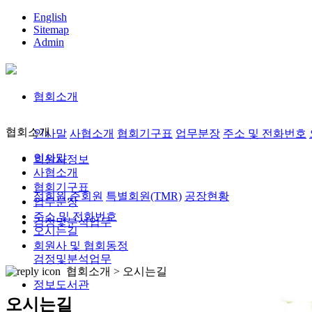
English
Sitemap
Admin
협회소개
협회소개
인사말
사협소개
협회기구표
업무분장
주소 및 전화번호
인사말
회원사정보
사협소개
협회기구표
정회원,준회원
특별회원(TMR)
공장현황
업무분장
주소 및 전화번호
검정및분석업무
오시는길
회원사 및 협회동정
검정및분석업무
협회소개 >
오시는길
정보도서관
오시는길