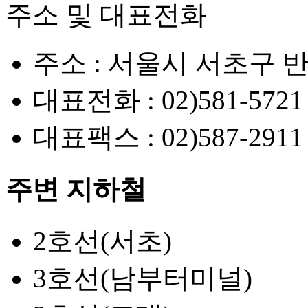
주소 및 대표전화
주소 :
서울시 서초구 반
대표전화 :
02)581-5721
대표팩스 :
02)587-2911
주변 지하철
2호선(서초)
3호선(남부터미널)