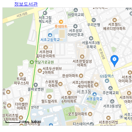
정보도서관
알림광장
알림사항
FAQ
인사채용/입찰공고
사협게시판
영상자료
Magazine
격월간사료
100m