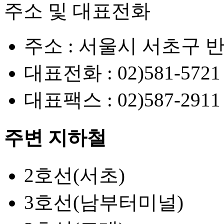
주소 및 대표전화
주소 :
서울시 서초구 반
대표전화 :
02)581-5721
대표팩스 :
02)587-2911
주변 지하철
2호선(서초)
3호선(남부터미널)