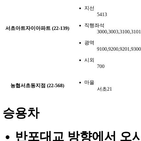
지선
5413
직행좌석
서초아트자이아파트 (22-139)
3000,3003,3100,3101
광역
9100,9200,9201,930
시외
700
마을
농협서초동지점 (22-568)
서초21
승용차
반포대교 방향에서 오시