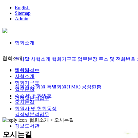
English
Sitemap
Admin
협회소개
협회소개
인사말
사협소개
협회기구표
업무분장
주소 및 전화번호
인사말
회원사정보
사협소개
협회기구표
정회원,준회원
특별회원(TMR)
공장현황
업무분장
주소 및 전화번호
검정및분석업무
오시는길
회원사 및 협회동정
검정및분석업무
협회소개 >
오시는길
정보도서관
오시는길