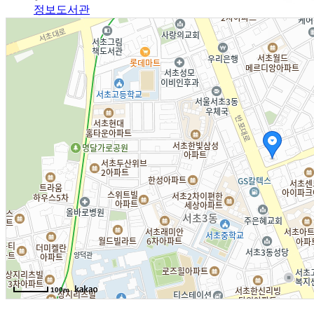
정보도서관
알림광장
알림사항
FAQ
인사채용/입찰공고
사협게시판
영상자료
Magazine
격월간사료
100m