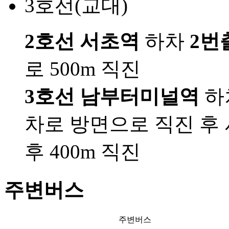
3호선(교대)
2호선 서초역
하차
2번
로 500m 직진
3호선 남부터미널역
하
차로 방면으로 직진 후
후 400m 직진
주변버스
주변버스