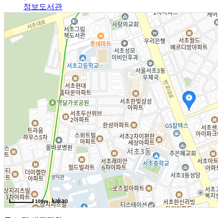
정보도서관
알림광장
알림사항
FAQ
인사채용/입찰공고
사협게시판
영상자료
Magazine
격월간사료
100m