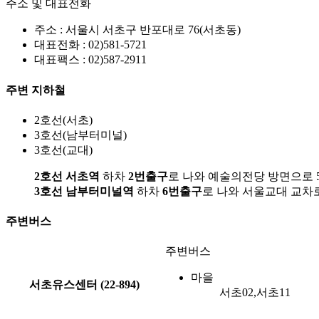
주소 및 대표전화
주소 :
서울시 서초구 반포대로 76(서초동)
대표전화 :
02)581-5721
대표팩스 :
02)587-2911
주변 지하철
2호선(서초)
3호선(남부터미널)
3호선(교대)
2호선 서초역
하차
2번출구
로 나와 예술의전당 방면으로 5
3호선 남부터미널역
하차
6번출구
로 나와 서울교대 교차로
주변버스
주변버스
마을
서초유스센터 (22-894)
서초02,서초11