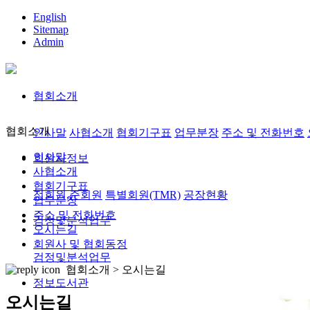
English
Sitemap
Admin
협회소개
협회소개
인사말
사협소개
협회기구표
업무분장
주소 및 전화번호
인사말
회원사정보
사협소개
협회기구표
정회원,준회원
특별회원(TMR)
공장현황
업무분장
주소 및 전화번호
검정및분석업무
오시는길
회원사 및 협회동정
검정및분석업무
협회소개 >
오시는길
정보도서관
오시는길