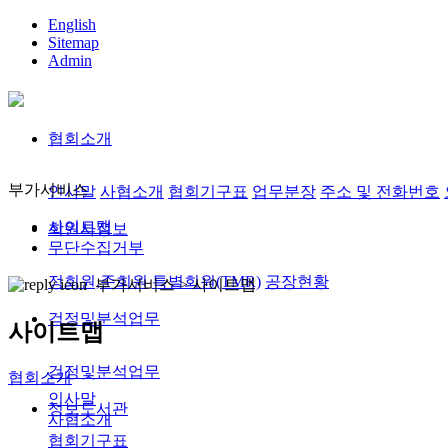
English
Sitemap
Admin
협회소개
부가서비스
인사말
사협소개
협회기구표
업무분장
주소 및 전화번호
사이트맵
회원사정보
무단수집거부
정회원,준회원
특별회원(TMR)
공장현황
부가서비스 >
사이트맵
검정및분석업무
사이트맵
검정및분석업무
협회소개
인사말
정보도서관
사협소개
협회기구표