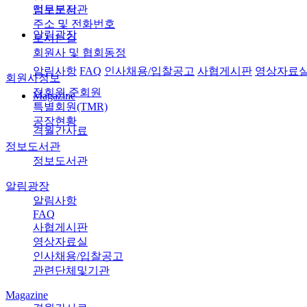
정보도서관
업무분장
주소 및 전화번호
알림광장
오시는길
회원사 및 협회동정
알림사항
FAQ
인사채용/입찰공고
사협게시판
영상자료
회원사정보
정회원,준회원
Magazine
특별회원(TMR)
공장현황
격월간사료
정보도서관
정보도서관
알림광장
알림사항
FAQ
사협게시판
영상자료실
인사채용/입찰공고
관련단체및기관
Magazine