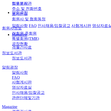
정보도서관
업무분장
주소 및 전화번호
알림광장
오시는길
회원사 및 협회동정
알림사항
FAQ
인사채용/입찰공고
사협게시판
영상자료
회원사정보
정회원,준회원
Magazine
특별회원(TMR)
공장현황
격월간사료
정보도서관
정보도서관
알림광장
알림사항
FAQ
사협게시판
영상자료실
인사채용/입찰공고
관련단체및기관
Magazine