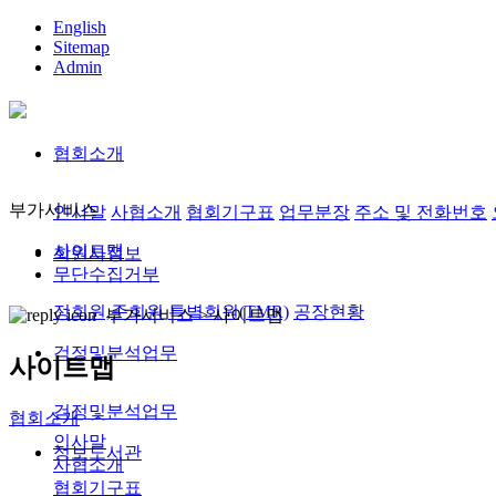
English
Sitemap
Admin
협회소개
부가서비스
인사말
사협소개
협회기구표
업무분장
주소 및 전화번호
사이트맵
회원사정보
무단수집거부
정회원,준회원
특별회원(TMR)
공장현황
부가서비스 >
사이트맵
검정및분석업무
사이트맵
검정및분석업무
협회소개
인사말
정보도서관
사협소개
협회기구표