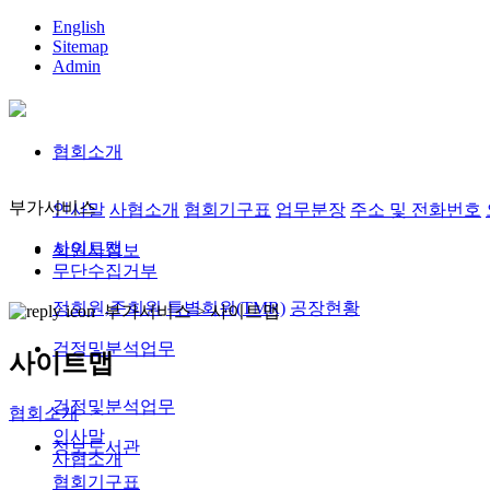
English
Sitemap
Admin
협회소개
부가서비스
인사말
사협소개
협회기구표
업무분장
주소 및 전화번호
사이트맵
회원사정보
무단수집거부
정회원,준회원
특별회원(TMR)
공장현황
부가서비스 >
사이트맵
검정및분석업무
사이트맵
검정및분석업무
협회소개
인사말
정보도서관
사협소개
협회기구표