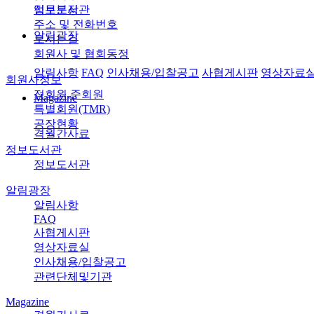
정보도서관
업무분장
주소 및 전화번호
알림광장
오시는길
회원사 및 협회동정
알림사항
FAQ
인사채용/입찰공고
사협게시판
영상자료
회원사정보
정회원,준회원
Magazine
특별회원(TMR)
공장현황
격월간사료
정보도서관
정보도서관
알림광장
알림사항
FAQ
사협게시판
영상자료실
인사채용/입찰공고
관련단체및기관
Magazine