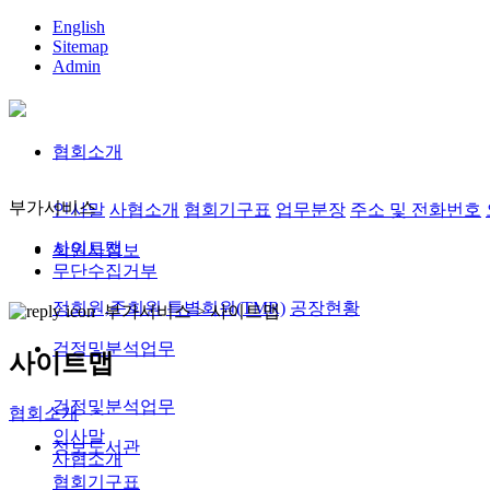
English
Sitemap
Admin
협회소개
부가서비스
인사말
사협소개
협회기구표
업무분장
주소 및 전화번호
사이트맵
회원사정보
무단수집거부
정회원,준회원
특별회원(TMR)
공장현황
부가서비스 >
사이트맵
검정및분석업무
사이트맵
검정및분석업무
협회소개
인사말
정보도서관
사협소개
협회기구표