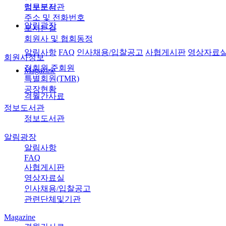
정보도서관
업무분장
주소 및 전화번호
알림광장
오시는길
회원사 및 협회동정
알림사항
FAQ
인사채용/입찰공고
사협게시판
영상자료
회원사정보
정회원,준회원
Magazine
특별회원(TMR)
공장현황
격월간사료
정보도서관
정보도서관
알림광장
알림사항
FAQ
사협게시판
영상자료실
인사채용/입찰공고
관련단체및기관
Magazine