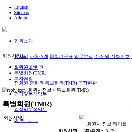
English
Sitemap
Admin
협회소개
회원사정보
인사말
사협소개
협회기구표
업무분장
주소 및 전화번호
정회원,준회원
회원사정보
특별회원(TMR)
공장현황
정회원,준회원
특별회원(TMR)
공장현황
회원사정보 >
특별회원(TMR)
검정및분석업무
특별회원(TMR)
검정및분석업무
회원사명
정보도서관
회원사 정보 테이블
회원사명
(주)퓨전바이오