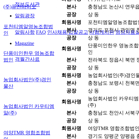
정보도서관
(주)퓨전바이오
본사
충청남도 논산시 연무읍 원
공장
상 동
알림광장
회원사명
포천티엠알영농조합법
포천티엠알영농조합법
본사
경기도 포천시 관인면 창동
알림사항
FAQ
인사채용/입찰공고
사협게시판
영상자료
인
공장
상 동
Magazine
단풍미인한우 영농조합
회원사명
인
단풍미인한우 영농조합
격월간사료
법인
본사
전라북도 정읍시 북면 정
공장
상 동
회원사명
농업회사법인(주)경인
농업회사법인(주)경인
본사
충청남도 보령시 천북면 
물산
공장
상 동
농업회사법인 카우티엠
회원사명
(주)
농업회사법인 카우티엠
알(주)
본사
충청남도 천안시 서북구 
공장
상 동
회원사명
여양TMR 영합조합법
여양TMR 영합조합법
본사
경기도 양평군 양평읍 충