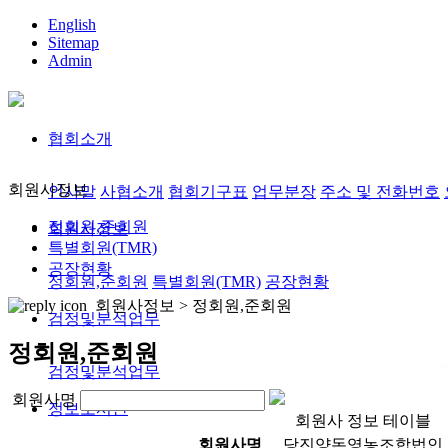
English
Sitemap
Admin
협회소개
회원사정보
인사말
사협소개
협회기구표
업무분장
주소 및 전화번호
정회원,준회원
회원사정보
특별회원(TMR)
공장현황
정회원,준회원
특별회원(TMR)
공장현황
회원사정보 >
정회원,준회원
검정및분석업무
정회원,준회원
검정및분석업무
회원사명
정보도서관
회원사 정보 테이블
회원사명
당진양돈영농조합법인