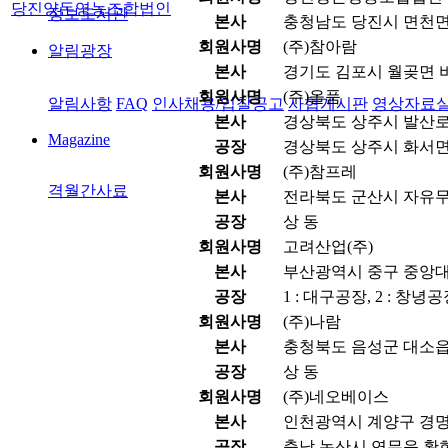
당진양돈영농조합법인
정보도서관
본사
충청남도 당진시 면천면
회원사명
(주)참아람
알림광장
본사
경기도 김포시 월곶면 비
회원사명
(주)올품
알림사항
FAQ
인사채용/입찰공고
사협게시판
영상자료
본사
경상북도 상주시 발산로 1
Magazine
공장
경상북도 상주시 화서면 
회원사명
(주)참프레
격월간사료
본사
전라북도 군산시 자유무역
공장
상 동
회원사명
고려산업(주)
본사
부산광역시 중구 중앙대로
공장
1 : 대구공장, 2 : 창녕
회원사명
(주)나람
본사
충청북도 음성군 대소읍 
공장
상 동
회원사명
(주)네오베이스
본사
인천광역시 계양구 경명대
공장
충남 논산시 연무읍 황화