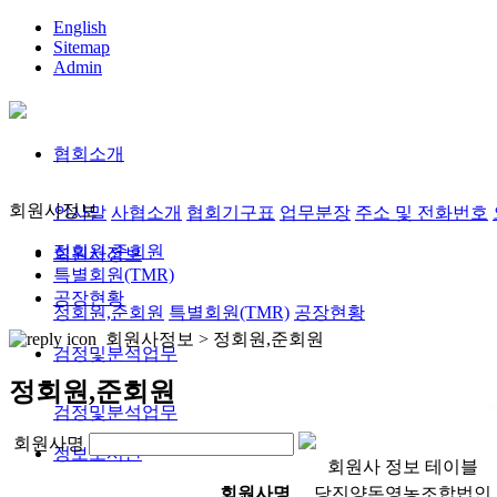
English
Sitemap
Admin
협회소개
회원사정보
인사말
사협소개
협회기구표
업무분장
주소 및 전화번호
정회원,준회원
회원사정보
특별회원(TMR)
공장현황
정회원,준회원
특별회원(TMR)
공장현황
회원사정보 >
정회원,준회원
검정및분석업무
정회원,준회원
검정및분석업무
회원사명
정보도서관
회원사 정보 테이블
회원사명
당진양돈영농조합법인