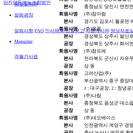
당진양돈영농조합법인
정보도서관
본사
충청남도 당진시 면천면
회원사명
(주)참아람
알림광장
본사
경기도 김포시 월곶면 비
회원사명
(주)올품
알림사항
FAQ
인사채용/입찰공고
사협게시판
영상자료
본사
경상북도 상주시 발산로 1
Magazine
공장
경상북도 상주시 화서면 
회원사명
(주)참프레
격월간사료
본사
전라북도 군산시 자유무역
공장
상 동
회원사명
고려산업(주)
본사
부산광역시 중구 중앙대로
공장
1 : 대구공장, 2 : 창녕
회원사명
(주)나람
본사
충청북도 음성군 대소읍 
공장
상 동
회원사명
(주)네오베이스
본사
인천광역시 계양구 경명대
공장
충남 논산시 연무읍 황화