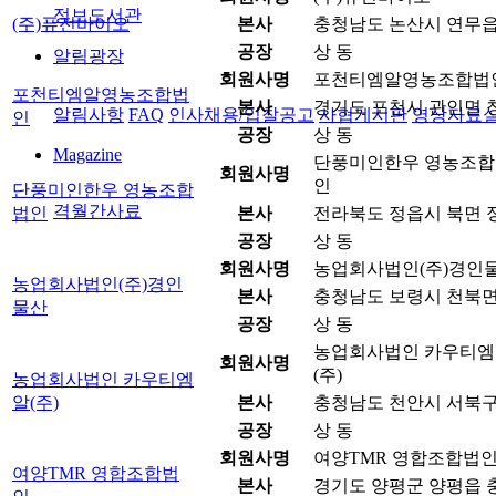
정보도서관
(주)퓨전바이오
본사
충청남도 논산시 연무읍 원
공장
상 동
알림광장
회원사명
포천티엠알영농조합법
포천티엠알영농조합법
본사
경기도 포천시 관인면 창동
알림사항
FAQ
인사채용/입찰공고
사협게시판
영상자료
인
공장
상 동
Magazine
단풍미인한우 영농조합
회원사명
인
단풍미인한우 영농조합
격월간사료
법인
본사
전라북도 정읍시 북면 정
공장
상 동
회원사명
농업회사법인(주)경인
농업회사법인(주)경인
본사
충청남도 보령시 천북면 
물산
공장
상 동
농업회사법인 카우티엠
회원사명
(주)
농업회사법인 카우티엠
알(주)
본사
충청남도 천안시 서북구 
공장
상 동
회원사명
여양TMR 영합조합법
여양TMR 영합조합법
본사
경기도 양평군 양평읍 충