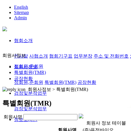
English
Sitemap
Admin
협회소개
회원사정보
인사말
사협소개
협회기구표
업무분장
주소 및 전화번호
정회원,준회원
회원사정보
특별회원(TMR)
공장현황
정회원,준회원
특별회원(TMR)
공장현황
회원사정보 >
특별회원(TMR)
검정및분석업무
특별회원(TMR)
검정및분석업무
회원사명
정보도서관
회원사 정보 테이블
회원사명
(주)퓨전바이오