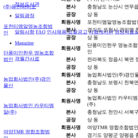
정보도서관
(주)퓨전바이오
본사
충청남도 논산시 연무읍 원
공장
상 동
알림광장
회원사명
포천티엠알영농조합법
포천티엠알영농조합법
본사
경기도 포천시 관인면 창동
알림사항
FAQ
인사채용/입찰공고
사협게시판
영상자료
인
공장
상 동
Magazine
단풍미인한우 영농조합
회원사명
인
단풍미인한우 영농조합
격월간사료
법인
본사
전라북도 정읍시 북면 정
공장
상 동
회원사명
농업회사법인(주)경인
농업회사법인(주)경인
본사
충청남도 보령시 천북면 
물산
공장
상 동
농업회사법인 카우티엠
회원사명
(주)
농업회사법인 카우티엠
알(주)
본사
충청남도 천안시 서북구 
공장
상 동
회원사명
여양TMR 영합조합법
여양TMR 영합조합법
본사
경기도 양평군 양평읍 충