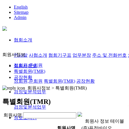
English
Sitemap
Admin
협회소개
회원사정보
인사말
사협소개
협회기구표
업무분장
주소 및 전화번호
정회원,준회원
회원사정보
특별회원(TMR)
공장현황
정회원,준회원
특별회원(TMR)
공장현황
회원사정보 >
특별회원(TMR)
검정및분석업무
특별회원(TMR)
검정및분석업무
회원사명
정보도서관
회원사 정보 테이블
회원사명
(주)퓨전바이오