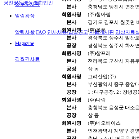
당진양돈영농조합법인
정보도서관
본사
충청남도 당진시 면천면
회원사명
(주)참아람
알림광장
본사
경기도 김포시 월곶면 비
회원사명
(주)올품
알림사항
FAQ
인사채용/입찰공고
사협게시판
영상자료
본사
경상북도 상주시 발산로 1
Magazine
공장
경상북도 상주시 화서면 
회원사명
(주)참프레
격월간사료
본사
전라북도 군산시 자유무역
공장
상 동
회원사명
고려산업(주)
본사
부산광역시 중구 중앙대로
공장
1 : 대구공장, 2 : 창녕
회원사명
(주)나람
본사
충청북도 음성군 대소읍 
공장
상 동
회원사명
(주)네오베이스
본사
인천광역시 계양구 경명대
공장
충남 논산시 연무읍 황화