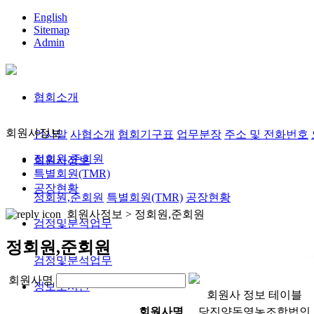
English
Sitemap
Admin
협회소개
회원사정보
인사말
사협소개
협회기구표
업무분장
주소 및 전화번호
정회원,준회원
회원사정보
특별회원(TMR)
공장현황
정회원,준회원
특별회원(TMR)
공장현황
회원사정보 >
정회원,준회원
검정및분석업무
정회원,준회원
검정및분석업무
회원사명
정보도서관
회원사 정보 테이블
회원사명
당진양돈영농조합법인