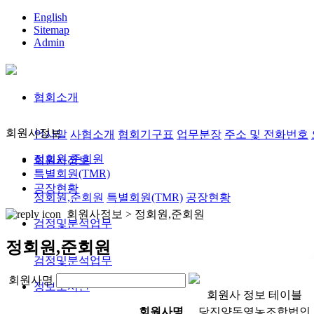
English
Sitemap
Admin
협회소개
회원사정보
인사말
사협소개
협회기구표
업무분장
주소 및 전화번호
정회원,준회원
회원사정보
특별회원(TMR)
공장현황
정회원,준회원
특별회원(TMR)
공장현황
회원사정보 >
정회원,준회원
검정및분석업무
정회원,준회원
검정및분석업무
회원사명
정보도서관
회원사 정보 테이블
회원사명
당진양돈영농조합법인