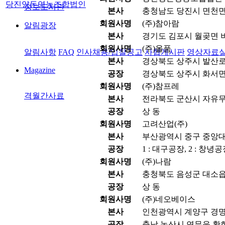
당진양돈영농조합법인
정보도서관
본사
충청남도 당진시 면천면
회원사명
(주)참아람
알림광장
본사
경기도 김포시 월곶면 비
회원사명
(주)올품
알림사항
FAQ
인사채용/입찰공고
사협게시판
영상자료
본사
경상북도 상주시 발산로 1
Magazine
공장
경상북도 상주시 화서면 
회원사명
(주)참프레
격월간사료
본사
전라북도 군산시 자유무역
공장
상 동
회원사명
고려산업(주)
본사
부산광역시 중구 중앙대로
공장
1 : 대구공장, 2 : 창녕
회원사명
(주)나람
본사
충청북도 음성군 대소읍 
공장
상 동
회원사명
(주)네오베이스
본사
인천광역시 계양구 경명대
공장
충남 논산시 연무읍 황화