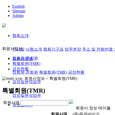
English
Sitemap
Admin
협회소개
회원사정보
인사말
사협소개
협회기구표
업무분장
주소 및 전화번호
정회원,준회원
회원사정보
특별회원(TMR)
공장현황
정회원,준회원
특별회원(TMR)
공장현황
회원사정보 >
특별회원(TMR)
검정및분석업무
특별회원(TMR)
검정및분석업무
회원사명
정보도서관
회원사 정보 테이블
회원사명
(주)퓨전바이오