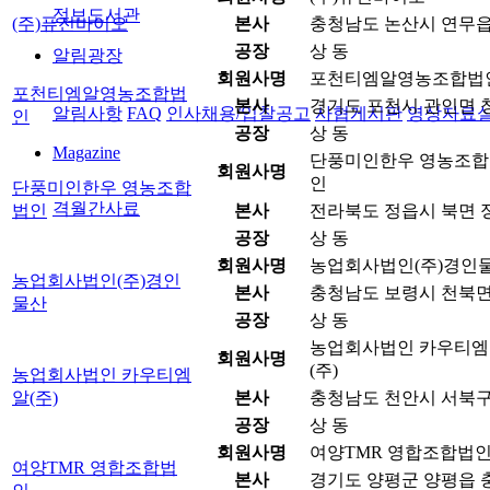
정보도서관
(주)퓨전바이오
본사
충청남도 논산시 연무읍 원
공장
상 동
알림광장
회원사명
포천티엠알영농조합법
포천티엠알영농조합법
본사
경기도 포천시 관인면 창동
알림사항
FAQ
인사채용/입찰공고
사협게시판
영상자료
인
공장
상 동
Magazine
단풍미인한우 영농조합
회원사명
인
단풍미인한우 영농조합
격월간사료
법인
본사
전라북도 정읍시 북면 정
공장
상 동
회원사명
농업회사법인(주)경인
농업회사법인(주)경인
본사
충청남도 보령시 천북면 
물산
공장
상 동
농업회사법인 카우티엠
회원사명
(주)
농업회사법인 카우티엠
알(주)
본사
충청남도 천안시 서북구 
공장
상 동
회원사명
여양TMR 영합조합법
여양TMR 영합조합법
본사
경기도 양평군 양평읍 충