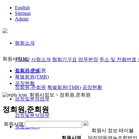
English
Sitemap
Admin
협회소개
회원사정보
인사말
사협소개
협회기구표
업무분장
주소 및 전화번호
정회원,준회원
회원사정보
특별회원(TMR)
공장현황
정회원,준회원
특별회원(TMR)
공장현황
회원사정보 >
정회원,준회원
검정및분석업무
정회원,준회원
검정및분석업무
회원사명
정보도서관
회원사 정보 테이블
회원사명
당진양돈영농조합법인