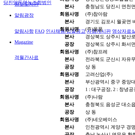
당진양돈영농조합법인
정보도서관
본사
충청남도 당진시 면천면
회원사명
(주)참아람
알림광장
본사
경기도 김포시 월곶면 비
회원사명
(주)올품
알림사항
FAQ
인사채용/입찰공고
사협게시판
영상자료
본사
경상북도 상주시 발산로 1
Magazine
공장
경상북도 상주시 화서면 
회원사명
(주)참프레
격월간사료
본사
전라북도 군산시 자유무역
공장
상 동
회원사명
고려산업(주)
본사
부산광역시 중구 중앙대로
공장
1 : 대구공장, 2 : 창녕
회원사명
(주)나람
본사
충청북도 음성군 대소읍 
공장
상 동
회원사명
(주)네오베이스
본사
인천광역시 계양구 경명대
공장
충남 논산시 연무읍 황화