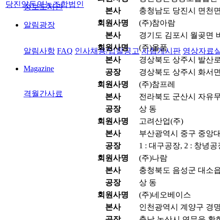
당진양돈영농조합법인
정보도서관
본사
충청남도 당진시 면천면
회원사명
(주)참아람
알림광장
본사
경기도 김포시 월곶면 비
회원사명
(주)올품
알림사항
FAQ
인사채용/입찰공고
사협게시판
영상자료
본사
경상북도 상주시 발산로 1
Magazine
공장
경상북도 상주시 화서면 
회원사명
(주)참프레
격월간사료
본사
전라북도 군산시 자유무역
공장
상 동
회원사명
고려산업(주)
본사
부산광역시 중구 중앙대로
공장
1 : 대구공장, 2 : 창녕
회원사명
(주)나람
본사
충청북도 음성군 대소읍 
공장
상 동
회원사명
(주)네오베이스
본사
인천광역시 계양구 경명대
공장
충남 논산시 연무읍 황화