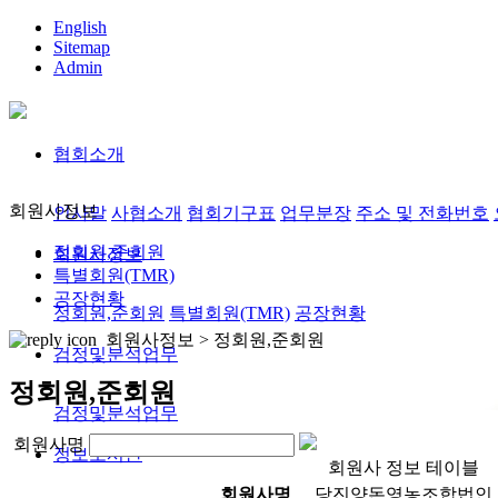
English
Sitemap
Admin
협회소개
회원사정보
인사말
사협소개
협회기구표
업무분장
주소 및 전화번호
정회원,준회원
회원사정보
특별회원(TMR)
공장현황
정회원,준회원
특별회원(TMR)
공장현황
회원사정보 >
정회원,준회원
검정및분석업무
정회원,준회원
검정및분석업무
회원사명
정보도서관
회원사 정보 테이블
회원사명
당진양돈영농조합법인