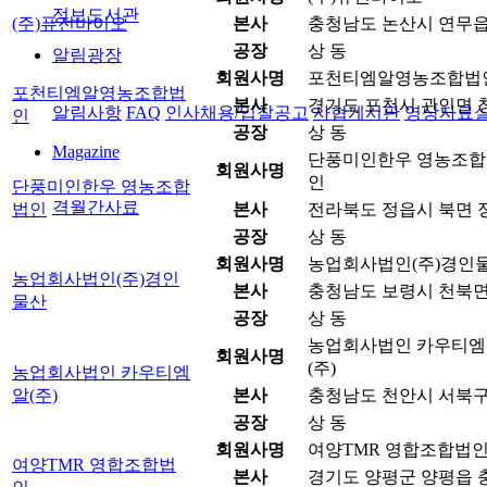
정보도서관
(주)퓨전바이오
본사
충청남도 논산시 연무읍 원
공장
상 동
알림광장
회원사명
포천티엠알영농조합법
포천티엠알영농조합법
본사
경기도 포천시 관인면 창동
알림사항
FAQ
인사채용/입찰공고
사협게시판
영상자료
인
공장
상 동
Magazine
단풍미인한우 영농조합
회원사명
인
단풍미인한우 영농조합
격월간사료
법인
본사
전라북도 정읍시 북면 정
공장
상 동
회원사명
농업회사법인(주)경인
농업회사법인(주)경인
본사
충청남도 보령시 천북면 
물산
공장
상 동
농업회사법인 카우티엠
회원사명
(주)
농업회사법인 카우티엠
알(주)
본사
충청남도 천안시 서북구 
공장
상 동
회원사명
여양TMR 영합조합법
여양TMR 영합조합법
본사
경기도 양평군 양평읍 충