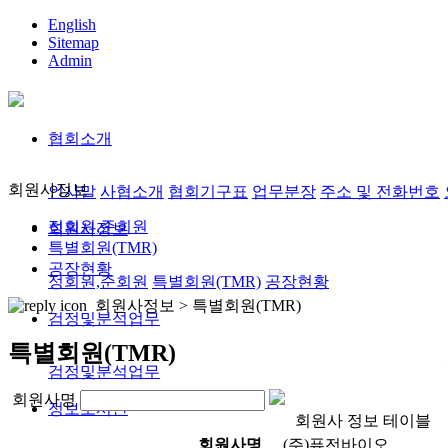
English
Sitemap
Admin
협회소개
회원사정보
인사말
사협소개
협회기구표
업무분장
주소 및 전화번호
정회원,준회원
회원사정보
특별회원(TMR)
공장현황
정회원,준회원
특별회원(TMR)
공장현황
회원사정보 >
특별회원(TMR)
검정및분석업무
특별회원(TMR)
검정및분석업무
회원사명
정보도서관
회원사 정보 테이블
회원사명
(주)퓨전바이오