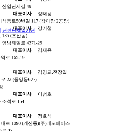
 산업단지길 49
대표이사
정태용
석동로50번길 117 (참아람 2공장)
대표이사
강기철
실
관련단체및기관
35 (초산동)
영남제일로 4371-25
대표이사
김재윤
로 165-19
대표이사
김영교,전장열
 22 (중앙동6가)
공장
대표이사
이범호
소석로 154
대표이사
정호식
로 1090 (계산동)(주)네오베이스
로 23