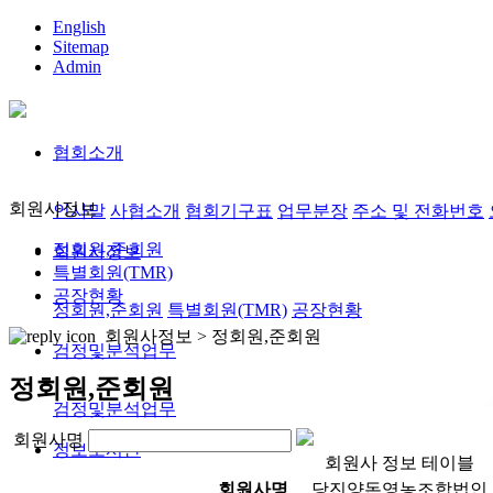
English
Sitemap
Admin
협회소개
회원사정보
인사말
사협소개
협회기구표
업무분장
주소 및 전화번호
정회원,준회원
회원사정보
특별회원(TMR)
공장현황
정회원,준회원
특별회원(TMR)
공장현황
회원사정보 >
정회원,준회원
검정및분석업무
정회원,준회원
검정및분석업무
회원사명
정보도서관
회원사 정보 테이블
회원사명
당진양돈영농조합법인