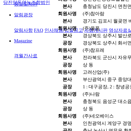
당진양돈영농조합법인
정보도서관
본사
충청남도 당진시 면천면
회원사명
(주)참아람
알림광장
본사
경기도 김포시 월곶면 비
회원사명
(주)올품
알림사항
FAQ
인사채용/입찰공고
사협게시판
영상자료
본사
경상북도 상주시 발산로 1
Magazine
공장
경상북도 상주시 화서면 
회원사명
(주)참프레
격월간사료
본사
전라북도 군산시 자유무역
공장
상 동
회원사명
고려산업(주)
본사
부산광역시 중구 중앙대로
공장
1 : 대구공장, 2 : 창녕
회원사명
(주)나람
본사
충청북도 음성군 대소읍 
공장
상 동
회원사명
(주)네오베이스
본사
인천광역시 계양구 경명대
공장
충남 논산시 연무읍 황화