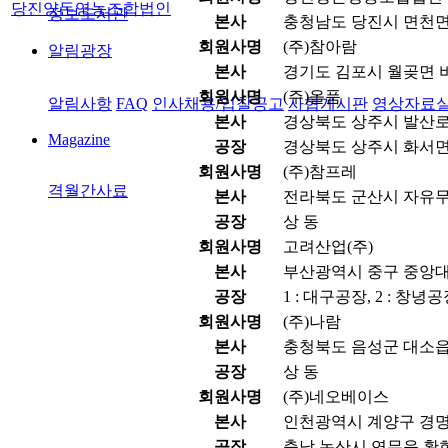
당진양돈영농조합법인
정보도서관
본사
충청남도 당진시 면천면
회원사명
(주)참아람
알림광장
본사
경기도 김포시 월곶면 비
회원사명
(주)올품
알림사항
FAQ
인사채용/입찰공고
사협게시판
영상자료
본사
경상북도 상주시 발산로 1
Magazine
공장
경상북도 상주시 화서면 
회원사명
(주)참프레
격월간사료
본사
전라북도 군산시 자유무역
공장
상 동
회원사명
고려산업(주)
본사
부산광역시 중구 중앙대로
공장
1 : 대구공장, 2 : 창녕
회원사명
(주)나람
본사
충청북도 음성군 대소읍 
공장
상 동
회원사명
(주)네오베이스
본사
인천광역시 계양구 경명대
공장
충남 논산시 연무읍 황화