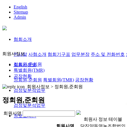
English
Sitemap
Admin
협회소개
회원사정보
인사말
사협소개
협회기구표
업무분장
주소 및 전화번호
정회원,준회원
회원사정보
특별회원(TMR)
공장현황
정회원,준회원
특별회원(TMR)
공장현황
회원사정보 >
정회원,준회원
검정및분석업무
정회원,준회원
검정및분석업무
회원사명
정보도서관
회원사 정보 테이블
회원사명
당진양돈영농조합법인