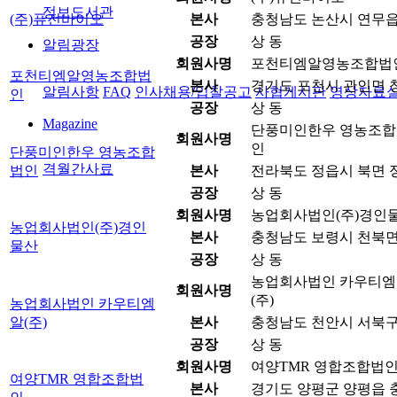
정보도서관
(주)퓨전바이오
본사
충청남도 논산시 연무읍 원
공장
상 동
알림광장
회원사명
포천티엠알영농조합법
포천티엠알영농조합법
본사
경기도 포천시 관인면 창동
알림사항
FAQ
인사채용/입찰공고
사협게시판
영상자료
인
공장
상 동
Magazine
단풍미인한우 영농조합
회원사명
인
단풍미인한우 영농조합
격월간사료
법인
본사
전라북도 정읍시 북면 정
공장
상 동
회원사명
농업회사법인(주)경인
농업회사법인(주)경인
본사
충청남도 보령시 천북면 
물산
공장
상 동
농업회사법인 카우티엠
회원사명
(주)
농업회사법인 카우티엠
알(주)
본사
충청남도 천안시 서북구 
공장
상 동
회원사명
여양TMR 영합조합법
여양TMR 영합조합법
본사
경기도 양평군 양평읍 충