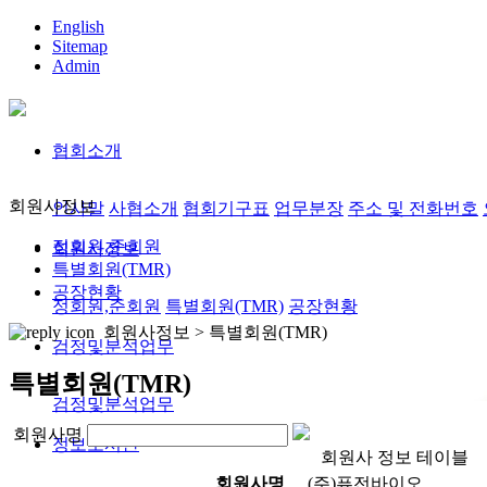
English
Sitemap
Admin
협회소개
회원사정보
인사말
사협소개
협회기구표
업무분장
주소 및 전화번호
정회원,준회원
회원사정보
특별회원(TMR)
공장현황
정회원,준회원
특별회원(TMR)
공장현황
회원사정보 >
특별회원(TMR)
검정및분석업무
특별회원(TMR)
검정및분석업무
회원사명
정보도서관
회원사 정보 테이블
회원사명
(주)퓨전바이오