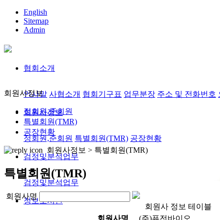
English
Sitemap
Admin
협회소개
회원사정보
인사말
사협소개
협회기구표
업무분장
주소 및 전화번호
정회원,준회원
회원사정보
특별회원(TMR)
공장현황
정회원,준회원
특별회원(TMR)
공장현황
회원사정보 >
특별회원(TMR)
검정및분석업무
특별회원(TMR)
검정및분석업무
회원사명
정보도서관
회원사 정보 테이블
회원사명
(주)퓨전바이오