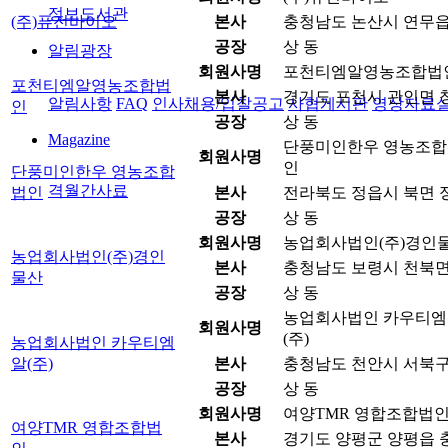
정보도서관
(주)퓨전바이오
본사
충청남도 논산시 연무읍 원
공장
상 동
알림광장
회원사명
포천티엠알영농조합법
포천티엠알영농조합법
본사
경기도 포천시 관인면 창동
알림사항
FAQ
인사채용/입찰공고
사협게시판
영상자료
인
공장
상 동
Magazine
단풍미인한우 영농조합
회원사명
인
단풍미인한우 영농조합
격월간사료
법인
본사
전라북도 정읍시 북면 정
공장
상 동
회원사명
농업회사법인(주)경인
농업회사법인(주)경인
본사
충청남도 보령시 천북면 
물산
공장
상 동
농업회사법인 카우티엠
회원사명
(주)
농업회사법인 카우티엠
알(주)
본사
충청남도 천안시 서북구 
공장
상 동
회원사명
여양TMR 영합조합법
여양TMR 영합조합법
본사
경기도 양평군 양평읍 충