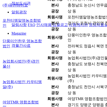
정보도서관
(주)퓨전바이오
본사
충청남도 논산시 연무읍 원
공장
상 동
알림광장
회원사명
포천티엠알영농조합법
포천티엠알영농조합법
본사
경기도 포천시 관인면 창동
알림사항
FAQ
인사채용/입찰공고
사협게시판
영상자료
인
공장
상 동
Magazine
단풍미인한우 영농조합
회원사명
인
단풍미인한우 영농조합
격월간사료
법인
본사
전라북도 정읍시 북면 정
공장
상 동
회원사명
농업회사법인(주)경인
농업회사법인(주)경인
본사
충청남도 보령시 천북면 
물산
공장
상 동
농업회사법인 카우티엠
회원사명
(주)
농업회사법인 카우티엠
알(주)
본사
충청남도 천안시 서북구 
공장
상 동
회원사명
여양TMR 영합조합법
여양TMR 영합조합법
본사
경기도 양평군 양평읍 충