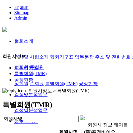
English
Sitemap
Admin
협회소개
회원사정보
인사말
사협소개
협회기구표
업무분장
주소 및 전화번호
정회원,준회원
회원사정보
특별회원(TMR)
공장현황
정회원,준회원
특별회원(TMR)
공장현황
회원사정보 >
특별회원(TMR)
검정및분석업무
특별회원(TMR)
검정및분석업무
회원사명
정보도서관
회원사 정보 테이블
회원사명
(주)퓨전바이오