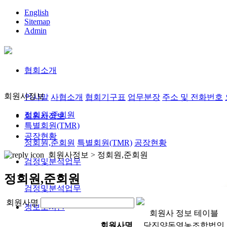
English
Sitemap
Admin
협회소개
회원사정보
인사말
사협소개
협회기구표
업무분장
주소 및 전화번호
정회원,준회원
회원사정보
특별회원(TMR)
공장현황
정회원,준회원
특별회원(TMR)
공장현황
회원사정보 >
정회원,준회원
검정및분석업무
정회원,준회원
검정및분석업무
회원사명
정보도서관
회원사 정보 테이블
회원사명
당진양돈영농조합법인