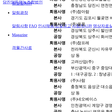
당진양돈영농조합법인
정보도서관
본사
충청남도 당진시 면천면
회원사명
(주)참아람
알림광장
본사
경기도 김포시 월곶면 비
회원사명
(주)올품
알림사항
FAQ
인사채용/입찰공고
사협게시판
영상자료
본사
경상북도 상주시 발산로 1
Magazine
공장
경상북도 상주시 화서면 
회원사명
(주)참프레
격월간사료
본사
전라북도 군산시 자유무역
공장
상 동
회원사명
고려산업(주)
본사
부산광역시 중구 중앙대로
공장
1 : 대구공장, 2 : 창녕
회원사명
(주)나람
본사
충청북도 음성군 대소읍 
공장
상 동
회원사명
(주)네오베이스
본사
인천광역시 계양구 경명대
공장
충남 논산시 연무읍 황화