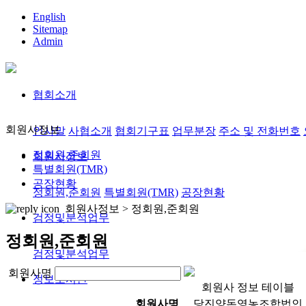
English
Sitemap
Admin
협회소개
회원사정보
인사말
사협소개
협회기구표
업무분장
주소 및 전화번호
정회원,준회원
회원사정보
특별회원(TMR)
공장현황
정회원,준회원
특별회원(TMR)
공장현황
회원사정보 >
정회원,준회원
검정및분석업무
정회원,준회원
검정및분석업무
회원사명
정보도서관
회원사 정보 테이블
회원사명
당진양돈영농조합법인