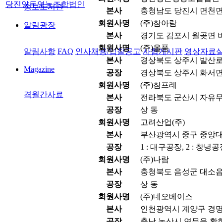
당진양돈영농조합법인
정보도서관
본사
충청남도 당진시 면천면
회원사명
(주)참아람
알림광장
본사
경기도 김포시 월곶면 비
회원사명
(주)올품
알림사항
FAQ
인사채용/입찰공고
사협게시판
영상자료
본사
경상북도 상주시 발산로 1
Magazine
공장
경상북도 상주시 화서면 
회원사명
(주)참프레
격월간사료
본사
전라북도 군산시 자유무역
공장
상 동
회원사명
고려산업(주)
본사
부산광역시 중구 중앙대로
공장
1 : 대구공장, 2 : 창녕
회원사명
(주)나람
본사
충청북도 음성군 대소읍 
공장
상 동
회원사명
(주)네오베이스
본사
인천광역시 계양구 경명대
공장
충남 논산시 연무읍 황화