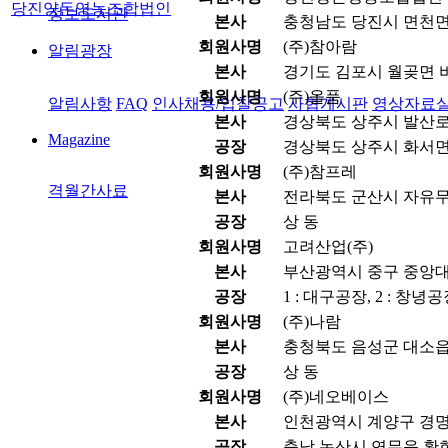
당진양돈영농조합법인
정보도서관
본사
충청남도 당진시 면천면
회원사명
(주)참아람
알림광장
본사
경기도 김포시 월곶면 비
회원사명
(주)올품
알림사항
FAQ
인사채용/입찰공고
사협게시판
영상자료
본사
경상북도 상주시 발산로 1
Magazine
공장
경상북도 상주시 화서면 
회원사명
(주)참프레
격월간사료
본사
전라북도 군산시 자유무역
공장
상 동
회원사명
고려산업(주)
본사
부산광역시 중구 중앙대로
공장
1 : 대구공장, 2 : 창녕
회원사명
(주)나람
본사
충청북도 음성군 대소읍 
공장
상 동
회원사명
(주)네오베이스
본사
인천광역시 계양구 경명대
공장
충남 논산시 연무읍 황화