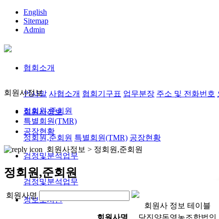
English
Sitemap
Admin
협회소개
회원사정보
인사말
사협소개
협회기구표
업무분장
주소 및 전화번호
정회원,준회원
회원사정보
특별회원(TMR)
공장현황
정회원,준회원
특별회원(TMR)
공장현황
회원사정보 >
정회원,준회원
검정및분석업무
정회원,준회원
검정및분석업무
회원사명
정보도서관
회원사 정보 테이블
회원사명
당진양돈영농조합법인