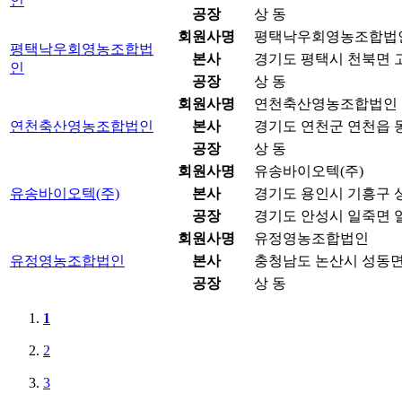
인
공장
상 동
회원사명
평택낙우회영농조합법
평택낙우회영농조합법
본사
경기도 평택시 천북면 고
인
공장
상 동
회원사명
연천축산영농조합법인
연천축산영농조합법인
본사
경기도 연천군 연천읍 동
공장
상 동
회원사명
유송바이오텍(주)
유송바이오텍(주)
본사
경기도 용인시 기흥구 상
공장
경기도 안성시 일죽면 일
회원사명
유정영농조합법인
유정영농조합법인
본사
충청남도 논산시 성동면 
공장
상 동
1
2
3