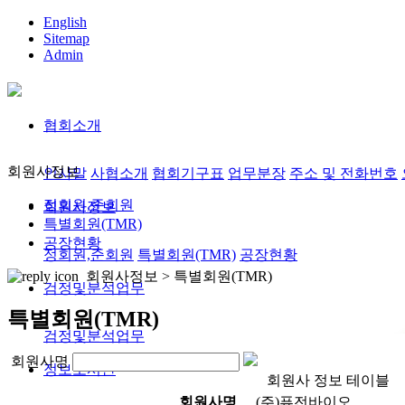
English
Sitemap
Admin
협회소개
회원사정보
인사말
사협소개
협회기구표
업무분장
주소 및 전화번호
정회원,준회원
회원사정보
특별회원(TMR)
공장현황
정회원,준회원
특별회원(TMR)
공장현황
회원사정보 >
특별회원(TMR)
검정및분석업무
특별회원(TMR)
검정및분석업무
회원사명
정보도서관
회원사 정보 테이블
회원사명
(주)퓨전바이오