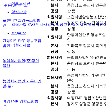
정보도서관
(주)퓨전바이오
본사
충청남도 논산시 연무읍 원
공장
상 동
알림광장
회원사명
포천티엠알영농조합법
포천티엠알영농조합법
본사
경기도 포천시 관인면 창동
알림사항
FAQ
인사채용/입찰공고
사협게시판
영상자료
인
공장
상 동
Magazine
단풍미인한우 영농조합
회원사명
인
단풍미인한우 영농조합
격월간사료
법인
본사
전라북도 정읍시 북면 정
공장
상 동
회원사명
농업회사법인(주)경인
농업회사법인(주)경인
본사
충청남도 보령시 천북면 
물산
공장
상 동
농업회사법인 카우티엠
회원사명
(주)
농업회사법인 카우티엠
알(주)
본사
충청남도 천안시 서북구 
공장
상 동
회원사명
여양TMR 영합조합법
여양TMR 영합조합법
본사
경기도 양평군 양평읍 충