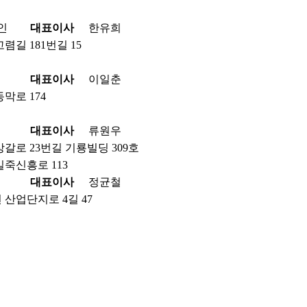
인
대표이사
한유희
렴길 181번길 15
대표이사
이일춘
막로 174
대표이사
류원우
갈로 23번길 기룡빌딩 309호
죽신흥로 113
대표이사
정균철
산업단지로 4길 47