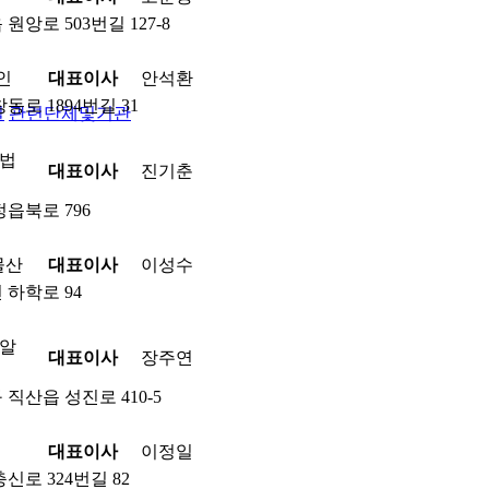
앙로 503번길 127-8
인
대표이사
안석환
로 1894번길 31
실
관련단체및기관
법
대표이사
진기춘
읍북로 796
물산
대표이사
이성수
하학로 94
알
대표이사
장주연
직산읍 성진로 410-5
인
대표이사
이정일
신로 324번길 82