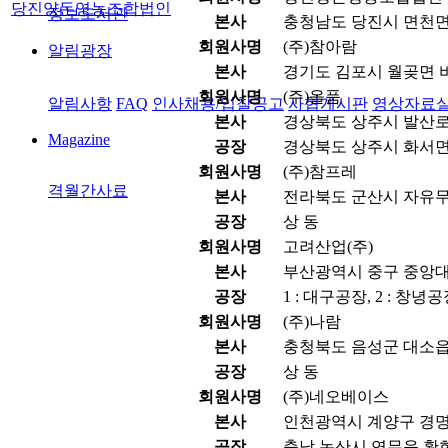
당진양돈영농조합법인
정보도서관
본사
충청남도 당진시 면천면
회원사명
(주)참아람
알림광장
본사
경기도 김포시 월곶면 비
회원사명
(주)올품
알림사항
FAQ
인사채용/입찰공고
사협게시판
영상자료
본사
경상북도 상주시 발산로 1
Magazine
공장
경상북도 상주시 화서면 
회원사명
(주)참프레
격월간사료
본사
전라북도 군산시 자유무역
공장
상 동
회원사명
고려산업(주)
본사
부산광역시 중구 중앙대로
공장
1 : 대구공장, 2 : 창녕
회원사명
(주)나람
본사
충청북도 음성군 대소읍 
공장
상 동
회원사명
(주)네오베이스
본사
인천광역시 계양구 경명대
공장
충남 논산시 연무읍 황화