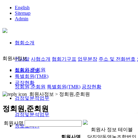
English
Sitemap
Admin
협회소개
회원사정보
인사말
사협소개
협회기구표
업무분장
주소 및 전화번호
정회원,준회원
회원사정보
특별회원(TMR)
공장현황
정회원,준회원
특별회원(TMR)
공장현황
회원사정보 >
정회원,준회원
검정및분석업무
정회원,준회원
검정및분석업무
회원사명
정보도서관
회원사 정보 테이블
회원사명
당진양돈영농조합법인