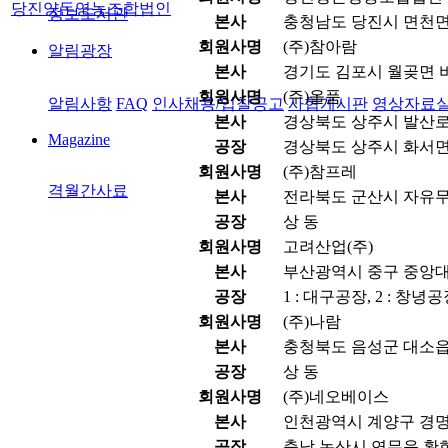
당진양돈영농조합법인
정보도서관
본사
충청남도 당진시 면천면
회원사명
(주)참아람
알림광장
본사
경기도 김포시 월곶면 비
회원사명
(주)올품
알림사항
FAQ
인사채용/입찰공고
사협게시판
영상자료
본사
경상북도 상주시 발산로 1
Magazine
공장
경상북도 상주시 화서면 
회원사명
(주)참프레
격월간사료
본사
전라북도 군산시 자유무역
공장
상 동
회원사명
고려산업(주)
본사
부산광역시 중구 중앙대로
공장
1 : 대구공장, 2 : 창녕
회원사명
(주)나람
본사
충청북도 음성군 대소읍 
공장
상 동
회원사명
(주)네오베이스
본사
인천광역시 계양구 경명대
공장
충남 논산시 연무읍 황화