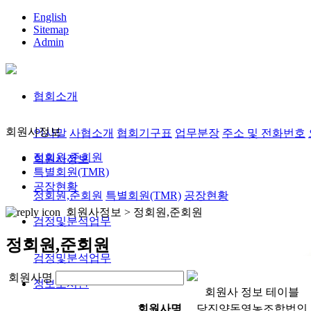
English
Sitemap
Admin
협회소개
회원사정보
인사말
사협소개
협회기구표
업무분장
주소 및 전화번호
정회원,준회원
회원사정보
특별회원(TMR)
공장현황
정회원,준회원
특별회원(TMR)
공장현황
회원사정보 >
정회원,준회원
검정및분석업무
정회원,준회원
검정및분석업무
회원사명
정보도서관
회원사 정보 테이블
회원사명
당진양돈영농조합법인