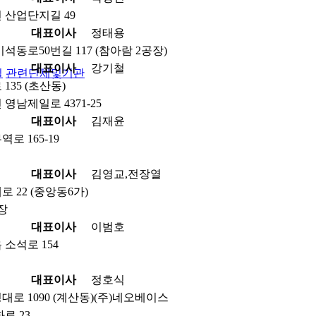
 산업단지길 49
대표이사
정태용
석동로50번길 117 (참아람 2공장)
대표이사
강기철
실
관련단체및기관
35 (초산동)
영남제일로 4371-25
대표이사
김재윤
로 165-19
대표이사
김영교,전장열
 22 (중앙동6가)
공장
대표이사
이범호
소석로 154
대표이사
정호식
로 1090 (계산동)(주)네오베이스
로 23