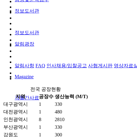
정보도서관
정보도서관
알림광장
알림사항
FAQ
인사채용/입찰공고
사협게시판
영상자료
Magazine
전국 공장현황
지역
공장수
생산능력 (M/T)
격월간사료
대구광역시
1
330
대전광역시
1
480
인천광역시
8
2810
부산광역시
1
330
강원도
1
300