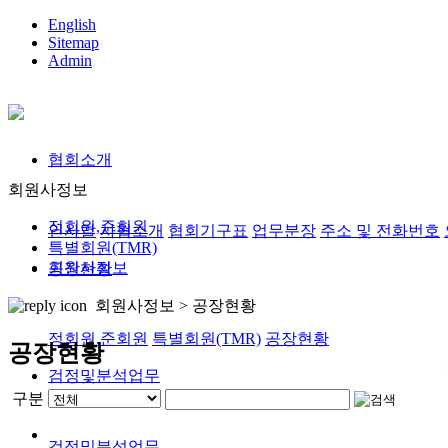
English
Sitemap
Admin
협회소개
회원사정보
정회원,준회원
인사말
사협소개
협회기구표
업무분장
주소 및 전화번호
특별회원(TMR)
회원사정보
공장현황
회원사정보 >
공장현황
정회원,준회원
특별회원(TMR)
공장현황
공장현황
검정및분석업무
구분
검정및분석업무