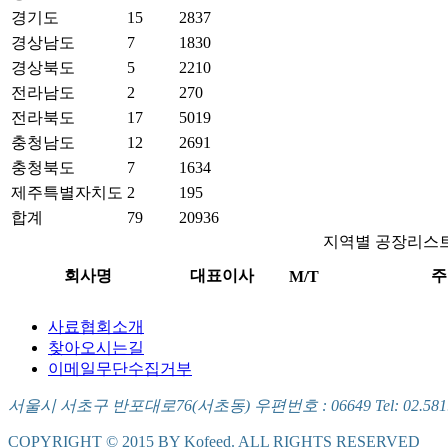
경기도
15
2837
경상남도
7
1830
경상북도
5
2210
전라남도
2
270
전라북도
17
5019
충청남도
12
2691
충청북도
7
1634
제주특별자치도
2
195
합계
79
20936
지역별 공장리스
회사명
대표이사
주
M/T
사료협회소개
찾아오시는길
이메일무단수집거부
서울시 서초구 반포대로76(서초동) 우편번호 : 06649 Tel: 02.581.5721
COPYRIGHT © 2015 BY Kofeed. ALL RIGHTS RESERVED