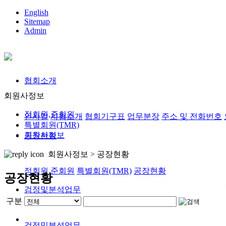
English
Sitemap
Admin
협회소개
회원사정보
정회원,준회원
인사말
사협소개
협회기구표
업무분장
주소 및 전화번호
특별회원(TMR)
회원사정보
공장현황
회원사정보 >
공장현황
정회원,준회원
특별회원(TMR)
공장현황
공장현황
검정및분석업무
구분
검정및분석업무