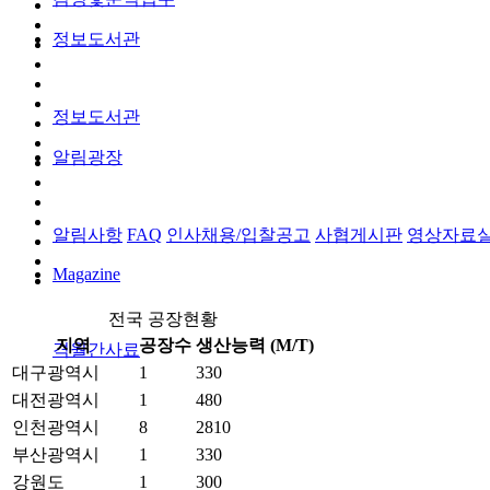
정보도서관
정보도서관
알림광장
알림사항
FAQ
인사채용/입찰공고
사협게시판
영상자료
Magazine
전국 공장현황
지역
공장수
생산능력 (M/T)
격월간사료
대구광역시
1
330
대전광역시
1
480
인천광역시
8
2810
부산광역시
1
330
강원도
1
300