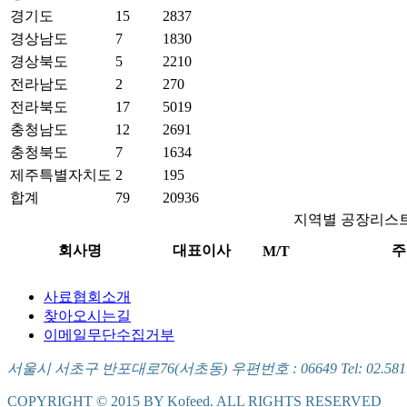
경기도
15
2837
경상남도
7
1830
경상북도
5
2210
전라남도
2
270
전라북도
17
5019
충청남도
12
2691
충청북도
7
1634
제주특별자치도
2
195
합계
79
20936
지역별 공장리스
회사명
대표이사
주
M/T
사료협회소개
찾아오시는길
이메일무단수집거부
서울시 서초구 반포대로76(서초동) 우편번호 : 06649 Tel: 02.581.5721
COPYRIGHT © 2015 BY Kofeed. ALL RIGHTS RESERVED