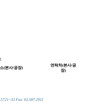
트
연락처(본사/공
소(본사/공장)
장)
~33 Fax: 02.587.2911