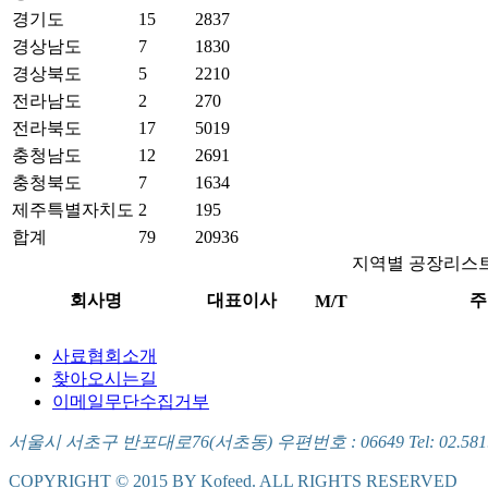
경기도
15
2837
경상남도
7
1830
경상북도
5
2210
전라남도
2
270
전라북도
17
5019
충청남도
12
2691
충청북도
7
1634
제주특별자치도
2
195
합계
79
20936
지역별 공장리스
회사명
대표이사
주
M/T
사료협회소개
찾아오시는길
이메일무단수집거부
서울시 서초구 반포대로76(서초동) 우편번호 : 06649 Tel: 02.581.5721
COPYRIGHT © 2015 BY Kofeed. ALL RIGHTS RESERVED