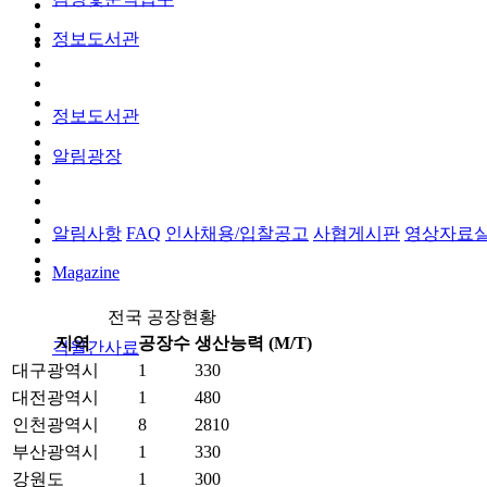
정보도서관
정보도서관
알림광장
알림사항
FAQ
인사채용/입찰공고
사협게시판
영상자료
Magazine
전국 공장현황
지역
공장수
생산능력 (M/T)
격월간사료
대구광역시
1
330
대전광역시
1
480
인천광역시
8
2810
부산광역시
1
330
강원도
1
300