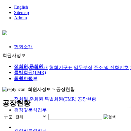
English
Sitemap
Admin
협회소개
회원사정보
정회원,준회원
인사말
사협소개
협회기구표
업무분장
주소 및 전화번호
특별회원(TMR)
회원사정보
공장현황
회원사정보 >
공장현황
정회원,준회원
특별회원(TMR)
공장현황
공장현황
검정및분석업무
구분
검정및분석업무