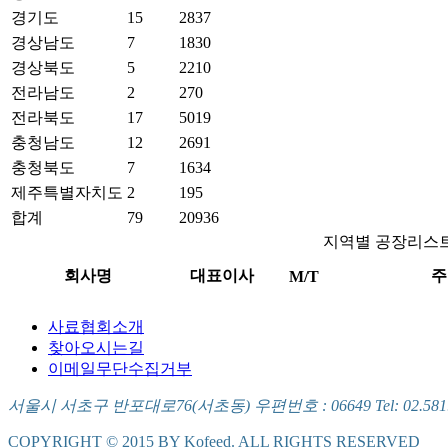
경기도
15
2837
경상남도
7
1830
경상북도
5
2210
전라남도
2
270
전라북도
17
5019
충청남도
12
2691
충청북도
7
1634
제주특별자치도
2
195
합계
79
20936
지역별 공장리스
회사명
대표이사
주
M/T
사료협회소개
찾아오시는길
이메일무단수집거부
서울시 서초구 반포대로76(서초동) 우편번호 : 06649 Tel: 02.581.5721
COPYRIGHT © 2015 BY Kofeed. ALL RIGHTS RESERVED