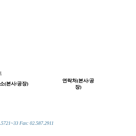
트
연락처(본사/공
소(본사/공장)
장)
~33 Fax: 02.587.2911