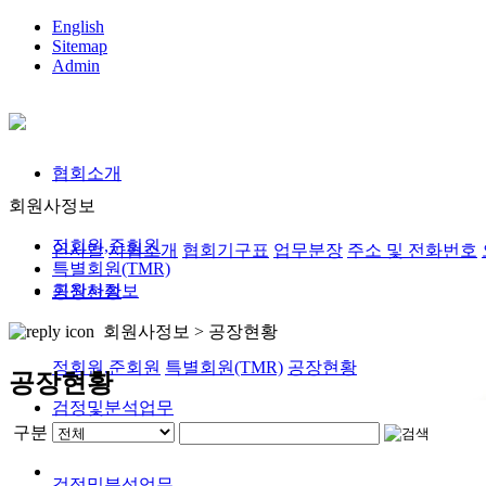
English
Sitemap
Admin
협회소개
회원사정보
정회원,준회원
인사말
사협소개
협회기구표
업무분장
주소 및 전화번호
특별회원(TMR)
회원사정보
공장현황
회원사정보 >
공장현황
정회원,준회원
특별회원(TMR)
공장현황
공장현황
검정및분석업무
구분
검정및분석업무