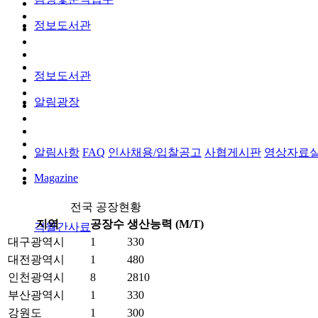
정보도서관
정보도서관
알림광장
알림사항
FAQ
인사채용/입찰공고
사협게시판
영상자료
Magazine
전국 공장현황
지역
공장수
생산능력 (M/T)
격월간사료
대구광역시
1
330
대전광역시
1
480
인천광역시
8
2810
부산광역시
1
330
강원도
1
300