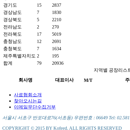
경기도
15
2837
경상남도
7
1830
경상북도
5
2210
전라남도
2
270
전라북도
17
5019
충청남도
12
2691
충청북도
7
1634
제주특별자치도
2
195
합계
79
20936
지역별 공장리스
회사명
대표이사
주
M/T
사료협회소개
찾아오시는길
이메일무단수집거부
서울시 서초구 반포대로76(서초동) 우편번호 : 06649 Tel: 02.581.5721
COPYRIGHT © 2015 BY Kofeed. ALL RIGHTS RESERVED