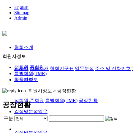
English
Sitemap
Admin
협회소개
회원사정보
정회원,준회원
인사말
사협소개
협회기구표
업무분장
주소 및 전화번호
특별회원(TMR)
회원사정보
공장현황
회원사정보 >
공장현황
정회원,준회원
특별회원(TMR)
공장현황
공장현황
검정및분석업무
구분
검정및분석업무