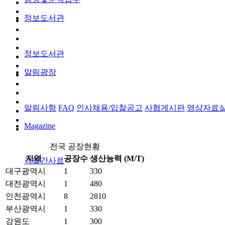
정보도서관
정보도서관
알림광장
알림사항
FAQ
인사채용/입찰공고
사협게시판
영상자료
Magazine
전국 공장현황
지역
공장수
생산능력 (M/T)
격월간사료
대구광역시
1
330
대전광역시
1
480
인천광역시
8
2810
부산광역시
1
330
강원도
1
300