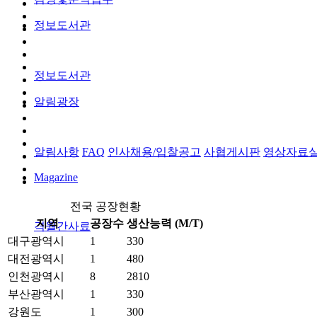
정보도서관
정보도서관
알림광장
알림사항
FAQ
인사채용/입찰공고
사협게시판
영상자료
Magazine
전국 공장현황
지역
공장수
생산능력 (M/T)
격월간사료
대구광역시
1
330
대전광역시
1
480
인천광역시
8
2810
부산광역시
1
330
강원도
1
300