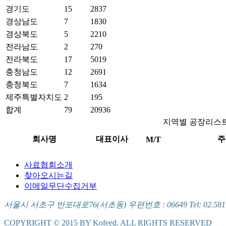
경기도
15
2837
경상남도
7
1830
경상북도
5
2210
전라남도
2
270
전라북도
17
5019
충청남도
12
2691
충청북도
7
1634
제주특별자치도
2
195
합계
79
20936
지역별 공장리스
회사명
대표이사
주
M/T
사료협회소개
찾아오시는길
이메일무단수집거부
서울시 서초구 반포대로76(서초동) 우편번호 : 06649 Tel: 02.581.5721
COPYRIGHT © 2015 BY Kofeed. ALL RIGHTS RESERVED