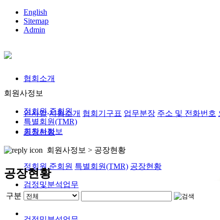
English
Sitemap
Admin
협회소개
회원사정보
정회원,준회원
인사말
사협소개
협회기구표
업무분장
주소 및 전화번호
특별회원(TMR)
회원사정보
공장현황
회원사정보 >
공장현황
정회원,준회원
특별회원(TMR)
공장현황
공장현황
검정및분석업무
구분
검정및분석업무