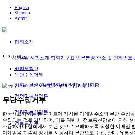
English
Sitemap
Admin
협회소개
부가서비스
인사말
사협소개
협회기구표
업무분장
주소 및 전화번호
사이트맵
회원사정보
무단수집거부
정회원,준회원
특별회원(TMR)
공장현황
부가서비스 >
무단수집거부
검정및분석업무
무단수집거부
검정및분석업무
한국사료협회는 본 사이트에 게시된 이메일주소의 무단 수집을 
수집되는 것을 거부하며, 이를 위반 시 정보통신망법에 의해 
정보도서관
사용하거나 협회에서 보낸 것으로 오해하도록 작성한 이메일 발
이메일을 기술적 장치를 사용하여 무단으로 수집, 판매, 유통하거