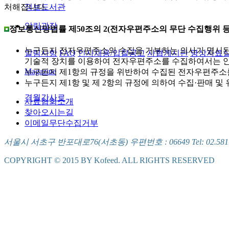
정보도서관
처해집니다.
알림광장
정보통신망법률 제50조의 2(전자우편주소의 무단 수집행위 등
누구든지 전자우편주소의 수집을 거부하는 의사가 명시된
알림사항
FAQ
인사채용/입찰공고
사협게시판
영상자료
기술적 장치를 이용하여 전자우편주소를 수집하여서는 안
Magazine
누구든지 제1항의 규정을 위반하여 수집된 전자우편주소
누구든지 제1항 및 제 2항의 규정에 의하여 수집·판매 
격월간사료
사료협회소개
찾아오시는길
이메일무단수집거부
서울시 서초구 반포대로76(서초동) 우편번호 : 06649 Tel: 02.581.5721
COPYRIGHT © 2015 BY Kofeed. ALL RIGHTS RESERVED