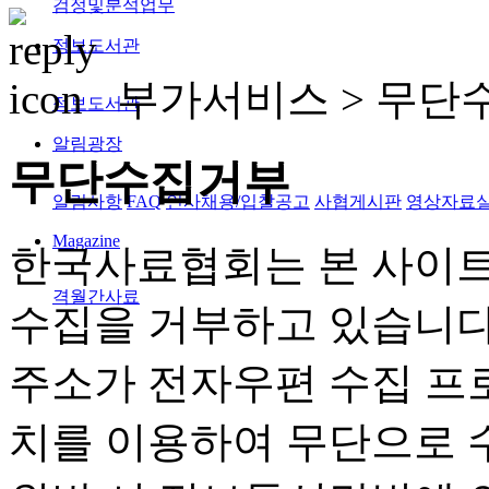
검정및분석업무
정보도서관
부가서비스 >
무단
정보도서관
알림광장
무단수집거부
알림사항
FAQ
인사채용/입찰공고
사협게시판
영상자료
Magazine
한국사료협회는 본 사이트
격월간사료
수집을 거부하고 있습니다
주소가 전자우편 수집 프
치를 이용하여 무단으로 