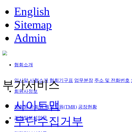
English
Sitemap
Admin
협회소개
인사말
사협소개
협회기구표
업무분장
주소 및 전화번호
부가서비스
회원사정보
사이트맵
정회원,준회원
특별회원(TMR)
공장현황
무단수집거부
검정및분석업무