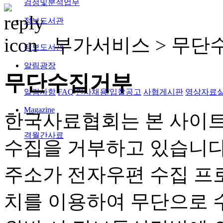
검정및분석업무
정보도서관
부가서비스 >
무단
정보도서관
알림광장
무단수집거부
알림사항
FAQ
인사채용/입찰공고
사협게시판
영상자료
Magazine
한국사료협회는 본 사이트
격월간사료
수집을 거부하고 있습니다
주소가 전자우편 수집 프
치를 이용하여 무단으로 