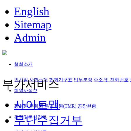
English
Sitemap
Admin
협회소개
인사말
사협소개
협회기구표
업무분장
주소 및 전화번호
부가서비스
회원사정보
사이트맵
정회원,준회원
특별회원(TMR)
공장현황
무단수집거부
검정및분석업무