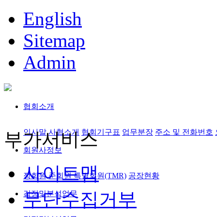
English
Sitemap
Admin
협회소개
인사말
사협소개
협회기구표
업무분장
주소 및 전화번호
부가서비스
회원사정보
사이트맵
정회원,준회원
특별회원(TMR)
공장현황
무단수집거부
검정및분석업무