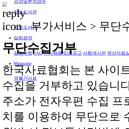
검정및분석업무
정보도서관
부가서비스 >
무단
정보도서관
알림광장
무단수집거부
알림사항
FAQ
인사채용/입찰공고
사협게시판
영상자료
Magazine
한국사료협회는 본 사이트
격월간사료
수집을 거부하고 있습니다
주소가 전자우편 수집 프
치를 이용하여 무단으로 