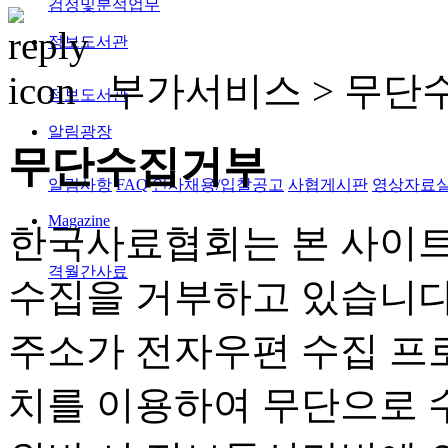
검정및분석업무
정보도서관
부가서비스 >
무단
정보도서관
알림광장
무단수집거부
알림사항
FAQ
인사채용/입찰공고
사협게시판
영상자료
Magazine
한국사료협회는 본 사이트
격월간사료
수집을 거부하고 있습니다
주소가 전자우편 수집 프
치를 이용하여 무단으로 