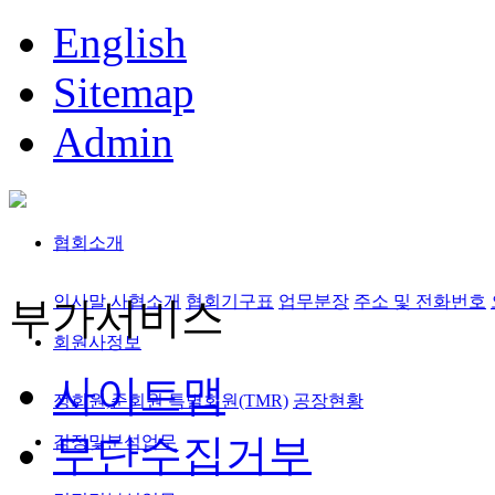
English
Sitemap
Admin
협회소개
인사말
사협소개
협회기구표
업무분장
주소 및 전화번호
부가서비스
회원사정보
사이트맵
정회원,준회원
특별회원(TMR)
공장현황
무단수집거부
검정및분석업무