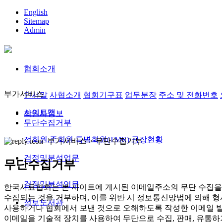
English
Sitemap
Admin
협회소개
부가서비스
인사말
사협소개
협회기구표
업무분장
주소 및 전화번호
사이트맵
회원사정보
무단수집거부
정회원,준회원
특별회원(TMR)
공장현황
부가서비스 >
무단수집거부
검정및분석업무
무단수집거부
검정및분석업무
한국사료협회는 본 사이트에 게시된 이메일주소의 무단 수집을 
수집되는 것을 거부하며, 이를 위반 시 정보통신망법에 의해 
정보도서관
사용하거나 협회에서 보낸 것으로 오해하도록 작성한 이메일 발
이메일을 기술적 장치를 사용하여 무단으로 수집, 판매, 유통하거