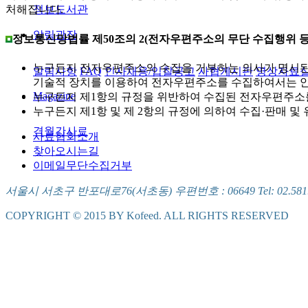
정보도서관
처해집니다.
알림광장
정보통신망법률 제50조의 2(전자우편주소의 무단 수집행위 등
누구든지 전자우편주소의 수집을 거부하는 의사가 명시된
알림사항
FAQ
인사채용/입찰공고
사협게시판
영상자료
기술적 장치를 이용하여 전자우편주소를 수집하여서는 안
Magazine
누구든지 제1항의 규정을 위반하여 수집된 전자우편주소
누구든지 제1항 및 제 2항의 규정에 의하여 수집·판매 
격월간사료
사료협회소개
찾아오시는길
이메일무단수집거부
서울시 서초구 반포대로76(서초동) 우편번호 : 06649 Tel: 02.581.5721
COPYRIGHT © 2015 BY Kofeed. ALL RIGHTS RESERVED