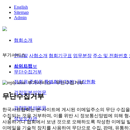
English
Sitemap
Admin
협회소개
부가서비스
인사말
사협소개
협회기구표
업무분장
주소 및 전화번호
사이트맵
회원사정보
무단수집거부
정회원,준회원
특별회원(TMR)
공장현황
부가서비스 >
무단수집거부
검정및분석업무
무단수집거부
검정및분석업무
한국사료협회는 본 사이트에 게시된 이메일주소의 무단 수집을 
수집되는 것을 거부하며, 이를 위반 시 정보통신망법에 의해 
정보도서관
사용하거나 협회에서 보낸 것으로 오해하도록 작성한 이메일 발
이메일을 기술적 장치를 사용하여 무단으로 수집, 판매, 유통하거