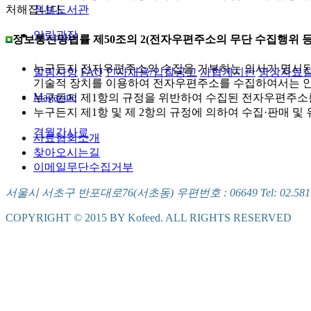
정보도서관
처해집니다.
알림광장
정보통신망법률 제50조의 2(전자우편주소의 무단 수집행위 등
누구든지 전자우편주소의 수집을 거부하는 의사가 명시된
알림사항
FAQ
인사채용/입찰공고
사협게시판
영상자료
기술적 장치를 이용하여 전자우편주소를 수집하여서는 안
Magazine
누구든지 제1항의 규정을 위반하여 수집된 전자우편주소
누구든지 제1항 및 제 2항의 규정에 의하여 수집·판매 
격월간사료
사료협회소개
찾아오시는길
이메일무단수집거부
서울시 서초구 반포대로76(서초동) 우편번호 : 06649 Tel: 02.581.5721
COPYRIGHT © 2015 BY Kofeed. ALL RIGHTS RESERVED