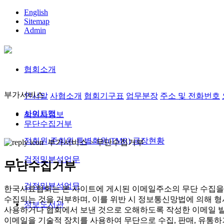
English
Sitemap
Admin
협회소개
부가서비스
인사말
사협소개
협회기구표
업무분장
주소 및 전화번호
사이트맵
회원사정보
무단수집거부
정회원,준회원
특별회원(TMR)
공장현황
부가서비스 >
무단수집거부
검정및분석업무
무단수집거부
검정및분석업무
한국사료협회는 본 사이트에 게시된 이메일주소의 무단 수집을 
수집되는 것을 거부하며, 이를 위반 시 정보통신망법에 의해 
정보도서관
사용하거나 협회에서 보낸 것으로 오해하도록 작성한 이메일 발
이메일을 기술적 장치를 사용하여 무단으로 수집, 판매, 유통하거