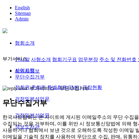
English
Sitemap
Admin
협회소개
부가서비스
인사말
사협소개
협회기구표
업무분장
주소 및 전화번호
사이트맵
회원사정보
무단수집거부
정회원,준회원
특별회원(TMR)
공장현황
부가서비스 >
무단수집거부
검정및분석업무
무단수집거부
검정및분석업무
한국사료협회는 본 사이트에 게시된 이메일주소의 무단 수집을 
수집되는 것을 거부하며, 이를 위반 시 정보통신망법에 의해 
정보도서관
사용하거나 협회에서 보낸 것으로 오해하도록 작성한 이메일 발
이메일을 기술적 장치를 사용하여 무단으로 수집, 판매, 유통하거