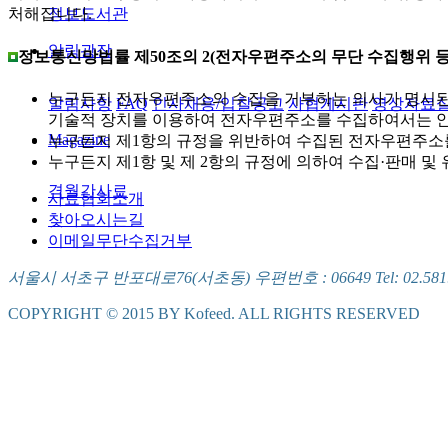
정보도서관
처해집니다.
알림광장
정보통신망법률 제50조의 2(전자우편주소의 무단 수집행위 등
누구든지 전자우편주소의 수집을 거부하는 의사가 명시된
알림사항
FAQ
인사채용/입찰공고
사협게시판
영상자료
기술적 장치를 이용하여 전자우편주소를 수집하여서는 안
Magazine
누구든지 제1항의 규정을 위반하여 수집된 전자우편주소
누구든지 제1항 및 제 2항의 규정에 의하여 수집·판매 
격월간사료
사료협회소개
찾아오시는길
이메일무단수집거부
서울시 서초구 반포대로76(서초동) 우편번호 : 06649 Tel: 02.581.5721
COPYRIGHT © 2015 BY Kofeed. ALL RIGHTS RESERVED