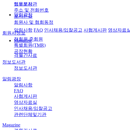
정보도서관
업무분장
주소 및 전화번호
알림광장
오시는길
회원사 및 협회동정
알림사항
FAQ
인사채용/입찰공고
사협게시판
영상자료
회원사정보
정회원,준회원
Magazine
특별회원(TMR)
공장현황
격월간사료
정보도서관
정보도서관
알림광장
알림사항
FAQ
사협게시판
영상자료실
인사채용/입찰공고
관련단체및기관
Magazine