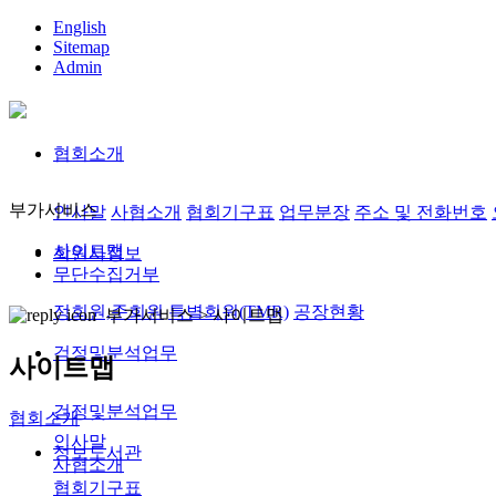
English
Sitemap
Admin
협회소개
부가서비스
인사말
사협소개
협회기구표
업무분장
주소 및 전화번호
사이트맵
회원사정보
무단수집거부
정회원,준회원
특별회원(TMR)
공장현황
부가서비스 >
사이트맵
검정및분석업무
사이트맵
검정및분석업무
협회소개
인사말
정보도서관
사협소개
협회기구표