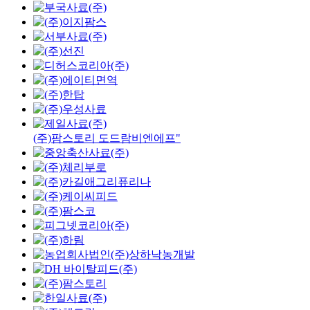
(주)팜스토리 도드람비엔에프"