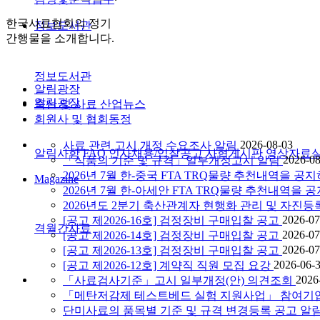
한국사료협회의 정기
정보도서관
간행물을 소개합니다.
정보도서관
알림광장
알림광장
축산 및 사료 산업뉴스
회원사 및 협회동정
2026-08-03
사료 관련 고시 개정 수요조사 알림
알림사항
FAQ
인사채용/입찰공고
사협게시판
영상자료
2026-08
「식품의 기준 및 규격」일부개정고시 알림
2026년 7월 한-중국 FTA TRQ물량 추천내역을
Magazine
2026년 7월 한-아세안 FTA TRQ물량 추천내역
2026년도 2분기 축산관계자 현행화 관리 및 자진등
2026-07
[공고 제2026-16호] 검정장비 구매입찰 공고
격월간사료
2026-07
[공고 제2026-14호] 검정장비 구매입찰 공고
2026-07
[공고 제2026-13호] 검정장비 구매입찰 공고
2026-06-
[공고 제2026-12호] 계약직 직원 모집 요강
2026
「사료검사기준」고시 일부개정(안) 의견조회
「메탄저감제 테스트베드 실험 지원사업」 참여기
단미사료의 품목별 기준 및 규격 변경등록 공고 알