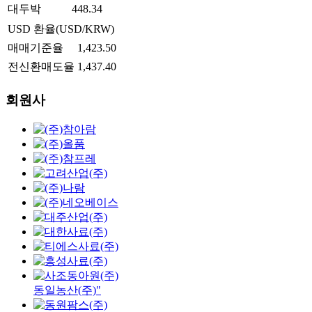
대두박
448.34
USD 환율(USD/KRW)
매매기준율
1,423.50
전신환매도율
1,437.40
회원사
동일농산(주)"