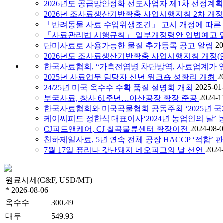
2026년도 공급망안정화 선도사업자 제1차 선정계획
2026년 조사료생산기반확충 사업시행지침 2차 개정
「반려동물 사료 수입위생조건」 고시 개정에 따른 
「사료관리법 시행규칙」 일부개정령안 입법예고 
20
단미사료로 사용가능한 물질 추가등록 공고 알림
2026년도 조사료생산기반확충 사업시행지침 개정(안
한국사료협회, “가축전염병 차단방역, 사료업계가 
2
2025년 사료업무 담당자 신년 워크숍 성황리 개최
2025-01
24/25년 미국 옥수수 수확 품질 설명회 개최
2024-1
부국사료, 창사 61주년…아산공장 확장 준공
한국사료협회와 미국곡물협회 공동주최 ‘2025년 
케이씨피드 정한식 대표이사‘2024년 농업인의 날’
2024-08-
CJ피드앤케어, CJ 칠곡물류센터 확장이전
천하제일사료, 5년 연속 전체 공장 HACCP ‘적합’ 
2024
7월 17일 퓨리나 갓난돼지 네오피그의 날 선언
원료시세(C&F, USD/MT)
* 2026-08-06
옥수수
300.49
대두
549.93