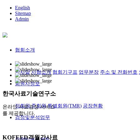
English
Sitemap
Admin
협회소개
인사말
사협소개
협회기구표
업무분장
주소 및 전화번호
회원사정보
한국사료
기술연구소
정회원,준회원
특별회원(TMR)
공장현황
온라인 사료검정 서비스
를 제공합니다.
검정및분석업무
KOFEED
격월간사료
검정및분석업무