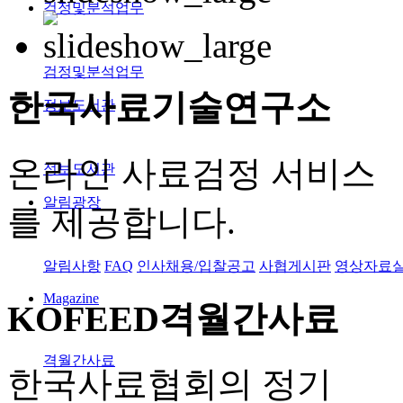
검정및분석업무
검정및분석업무
한국사료
기술연구소
정보도서관
온라인 사료검정 서비스
정보도서관
알림광장
를 제공합니다.
알림사항
FAQ
인사채용/입찰공고
사협게시판
영상자료
Magazine
KOFEED
격월간사료
격월간사료
한국사료협회의 정기