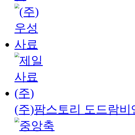
(주)팜스토리 도드람비