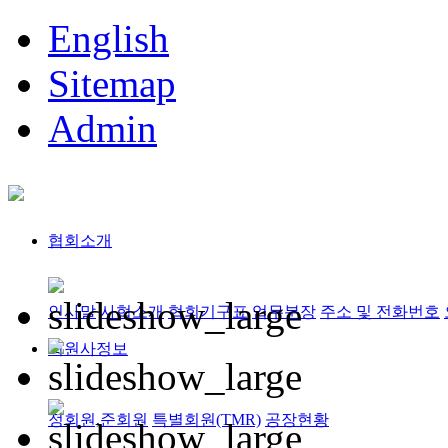
English
Sitemap
Admin
협회소개
인사말
사협소개
협회기구표
업무분장
주소 및 전화번호
회원사정보
정회원,준회원
특별회원(TMR)
공장현황