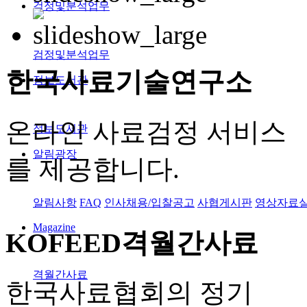
검정및분석업무
검정및분석업무
한국사료
기술연구소
정보도서관
온라인 사료검정 서비스
정보도서관
알림광장
를 제공합니다.
알림사항
FAQ
인사채용/입찰공고
사협게시판
영상자료
Magazine
KOFEED
격월간사료
격월간사료
한국사료협회의 정기