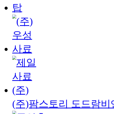
(주)팜스토리 도드람비