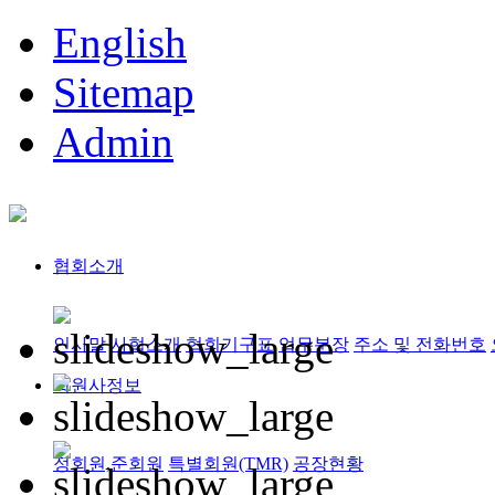
English
Sitemap
Admin
협회소개
인사말
사협소개
협회기구표
업무분장
주소 및 전화번호
회원사정보
정회원,준회원
특별회원(TMR)
공장현황