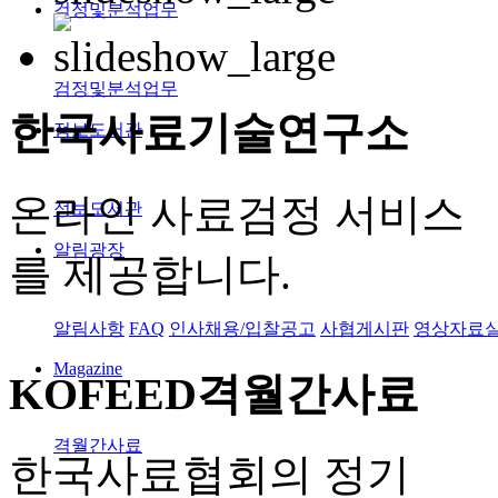
검정및분석업무
검정및분석업무
한국사료
기술연구소
정보도서관
온라인 사료검정 서비스
정보도서관
알림광장
를 제공합니다.
알림사항
FAQ
인사채용/입찰공고
사협게시판
영상자료
Magazine
KOFEED
격월간사료
격월간사료
한국사료협회의 정기