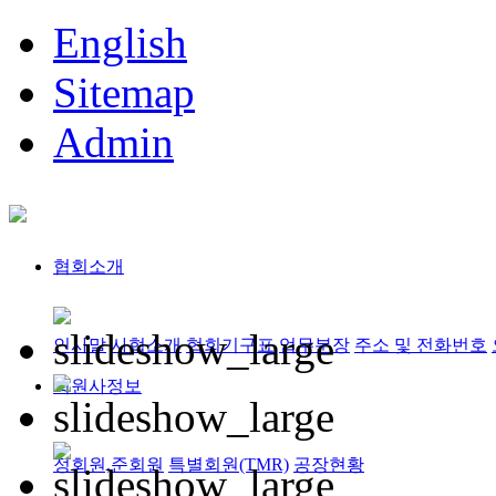
English
Sitemap
Admin
협회소개
인사말
사협소개
협회기구표
업무분장
주소 및 전화번호
회원사정보
정회원,준회원
특별회원(TMR)
공장현황