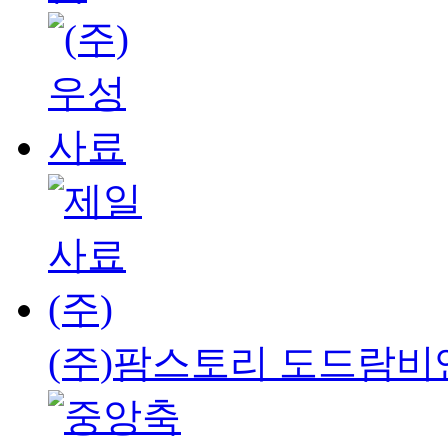
(주)팜스토리 도드람비